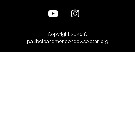
Copyright 2024 ©
pakibolaangmongondowselatan.org